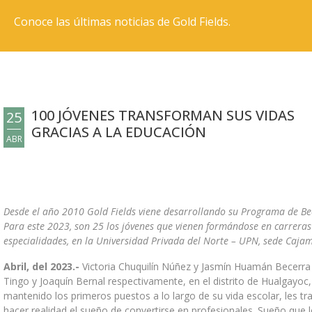
SOSTENIBILIDAD
Conoce las últimas noticias de Gold Fields.
SOSTENIBILIDAD EN GOLD FIELDS
SISTEMA INTEGRADO DE SEGURIDAD, SALUD OCUPACIONAL Y
MEDIOAMBIENTE (SSYMA)
SEGURIDAD, SALUD Y CUIDADO DE LAS PERSONAS
ASPIRACIONES ESTRATÉGICAS AL 2035
100 JÓVENES TRANSFORMAN SUS VIDAS
25
GRACIAS A LA EDUCACIÓN
GESTIÓN SOCIAL
ABR
GESTIÓN AMBIENTAL
PUBLICACIONES Y DOCUMENTOS
Desde el año 2010 Gold Fields viene desarrollando su Programa de Becas
BIBLIOTECA DE PUBLICACIONES
Para este 2023, son 25 los jóvenes que vienen formándose en carreras 
GALERÍA DE VIDEOS
especialidades, en la Universidad Privada del Norte – UPN, sede Caja
PERSONAS Y CARRERAS
Abril, del 2023.-
Victoria Chuquilín Núñez y Jasmín Huamán Becerra 
Tingo y Joaquín Bernal respectivamente, en el distrito de Hualgayo
POTENCIAMOS EL TALENTO
mantenido los primeros puestos a lo largo de su vida escolar, les tra
hacer realidad el sueño de convertirse en profesionales. Sueño que 