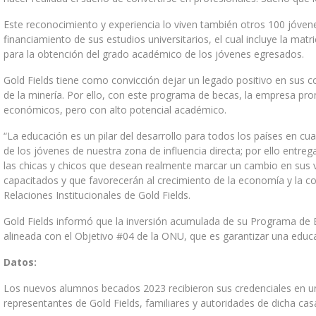
PROPUESTA DE VALOR
Este reconocimiento y experiencia lo viven también otros 100 jóvene
ENTRENAMIENTO Y DESEMPEÑO
financiamiento de sus estudios universitarios, el cual incluye la ma
para la obtención del grado académico de los jóvenes egresados.
DIVERSIDAD E INCLUSIÓN
Gold Fields tiene como convicción dejar un legado positivo en sus 
TRABAJA CON NOSOTROS
de la minería. Por ello, con este programa de becas, la empresa pro
económicos, pero con alto potencial académico.
PROVEEDORES
“La educación es un pilar del desarrollo para todos los países en cu
CADENA DE SUMINISTRO
de los jóvenes de nuestra zona de influencia directa; por ello entr
PROVEEDORES LOCALES
las chicas y chicos que desean realmente marcar un cambio en sus 
capacitados y que favorecerán al crecimiento de la economía y la c
CONTÁCTANOS
Relaciones Institucionales de Gold Fields.
CONTÁCTANOS
Gold Fields informó que la inversión acumulada de su Programa de Be
alineada con el Objetivo #04 de la ONU, que es garantizar una educa
Datos:
Los nuevos alumnos becados 2023 recibieron sus credenciales en un
Línea Ética - Telf. Gratuito: 0800 547 60 |
goldfields@tip-
representantes de Gold Fields, familiares y autoridades de dicha cas
offs.com