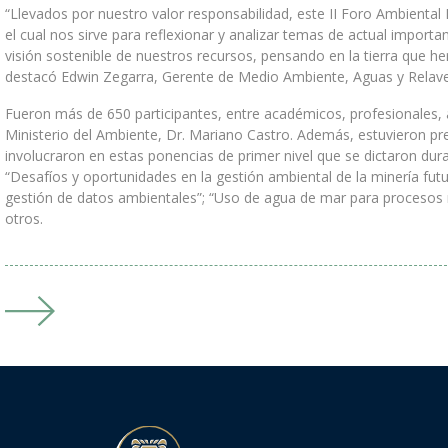
PROPUESTA DE VALOR
“Llevados por nuestro valor responsabilidad, este II Foro Ambiental
el cual nos sirve para reflexionar y analizar temas de actual impo
ENTRENAMIENTO Y DESEMPEÑO
visión sostenible de nuestros recursos, pensando en la tierra que h
destacó Edwin Zegarra, Gerente de Medio Ambiente, Aguas y Relaves
DIVERSIDAD E INCLUSIÓN
Fueron más de 650 participantes, entre académicos, profesionales, 
TRABAJA CON NOSOTROS
Ministerio del Ambiente, Dr. Mariano Castro. Además, estuvieron p
involucraron en estas ponencias de primer nivel que se dictaron dur
PROVEEDORES
“Desafíos y oportunidades en la gestión ambiental de la minería fut
CADENA DE SUMINISTRO
gestión de datos ambientales”; “Uso de agua de mar para procesos 
otros.
PROVEEDORES LOCALES
CONTÁCTANOS
CONTÁCTANOS
Línea Ética - Telf. Gratuito: 0800 547 60 |
goldfields@tip-
offs.com