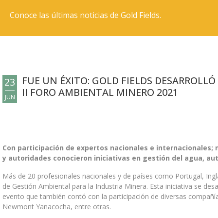
SOSTENIBILIDAD
Conoce las últimas noticias de Gold Fields.
SOSTENIBILIDAD EN GOLD FIELDS
SISTEMA INTEGRADO DE SEGURIDAD, SALUD OCUPACIONAL Y
MEDIOAMBIENTE (SSYMA)
SEGURIDAD, SALUD Y CUIDADO DE LAS PERSONAS
ASPIRACIONES ESTRATÉGICAS AL 2035
FUE UN ÉXITO: GOLD FIELDS DESARROLLÓ
23
II FORO AMBIENTAL MINERO 2021
GESTIÓN SOCIAL
JUN
GESTIÓN AMBIENTAL
PUBLICACIONES Y DOCUMENTOS
Con participación de expertos nacionales e internacionales;
BIBLIOTECA DE PUBLICACIONES
y autoridades conocieron iniciativas en gestión del agua, aut
GALERÍA DE VIDEOS
Más de 20 profesionales nacionales y de países como Portugal, Ingla
PERSONAS Y CARRERAS
de Gestión Ambiental para la Industria Minera. Esta iniciativa se des
evento que también contó con la participación de diversas compañía
POTENCIAMOS EL TALENTO
Newmont Yanacocha, entre otras.