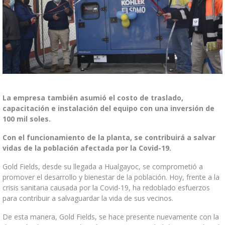
PROPUESTA DE VALOR
ENTRENAMIENTO Y DESEMPEÑO
DIVERSIDAD E INCLUSIÓN
TRABAJA CON NOSOTROS
PROVEEDORES
La empresa también asumió el costo de traslado,
CADENA DE SUMINISTRO
capacitación e instalación del equipo con una inversión de
PROVEEDORES LOCALES
100 mil soles.
CONTÁCTANOS
Con el funcionamiento de la planta, se contribuirá a salvar
vidas de la población afectada por la Covid-19.
CONTÁCTANOS
Gold Fields, desde su llegada a Hualgayoc, se comprometió a
promover el desarrollo y bienestar de la población. Hoy, frente a la
crisis sanitaria causada por la Covid-19, ha redoblado esfuerzos
para contribuir a salvaguardar la vida de sus vecinos.
Línea Ética - Telf. Gratuito: 0800 547 60 |
goldfields@tip-
De esta manera, Gold Fields, se hace presente nuevamente con la
offs.com