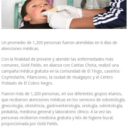
PROPUESTA DE VALOR
ENTRENAMIENTO Y DESEMPEÑO
DIVERSIDAD E INCLUSIÓN
TRABAJA CON NOSOTROS
Un promedio de 1,200 personas fueron atendidas en 6 días de
PROVEEDORES
atenciones médicas.
CADENA DE SUMINISTRO
Con la finalidad de prevenir y atender las enfermedades más
comunes, Gold Fields, en alianza con Caritas Chota, realizó una
PROVEEDORES LOCALES
campaña médica gratuita en la comunidad de El Tingo, caseríos
Coymolache, Pilancones, la ciudad de Hualgayoc y el Centro
CONTÁCTANOS
Poblado de El Cobro Negro.
CONTÁCTANOS
Fueron más de 1,200 personas, en sus diferentes grupos etarios,
que recibieron atenciones médicas en los servicios de odontología,
ginecología, obstetricia, gastroenterología, urología, odontología,
pediatría, medicina general y laboratorio clínico. A la vez las
personas recibieron medicina gratuita y kits de higiene bucal,
Línea Ética - Telf. Gratuito: 0800 547 60 |
goldfields@tip-
proporcionada por Gold Fields.
offs.com