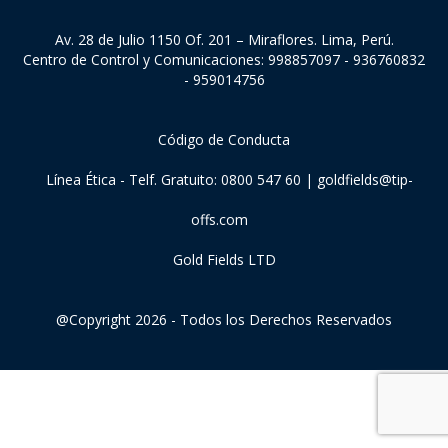
SOSTENIBILIDAD
Av. 28 de Julio 1150 Of. 201 – Miraflores. Lima, Perú.
SOSTENIBILIDAD EN GOLD FIELDS
Centro de Control y Comunicaciones: 998857097 - 936760832
- 959014756
SISTEMA INTEGRADO DE SEGURIDAD, SALUD OCUPACIONAL Y
MEDIOAMBIENTE (SSYMA)
SEGURIDAD, SALUD Y CUIDADO DE LAS PERSONAS
Código de Conducta
ASPIRACIONES ESTRATÉGICAS AL 2035
Línea Ética - Telf. Gratuito: 0800 547 60 |
goldfields@tip-
GESTIÓN SOCIAL
offs.com
GESTIÓN AMBIENTAL
Gold Fields LTD
PUBLICACIONES Y DOCUMENTOS
BIBLIOTECA DE PUBLICACIONES
@Copyright 2026 - Todos los Derechos Reservados
GALERÍA DE VIDEOS
PERSONAS Y CARRERAS
POTENCIAMOS EL TALENTO