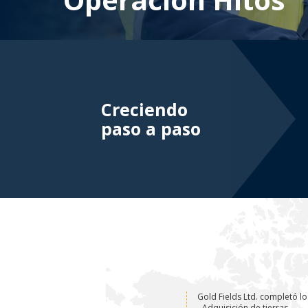
ASPIRA
MEMBR
GESTIÓ
GESTI
Creciendo
paso a paso
Gold Fields Ltd. completó l
- Adquisición de tierras.